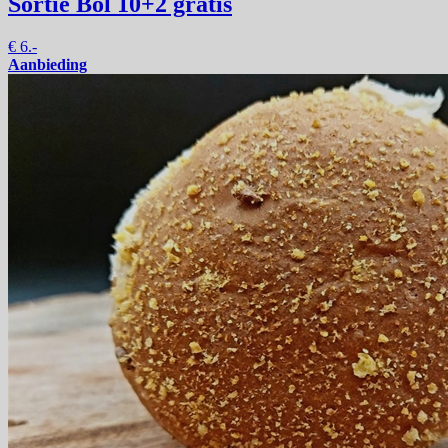
Sortie Bol
10+2 gratis
€
6.-
Aanbieding