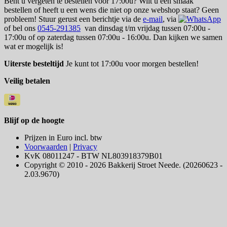
Bent u vergeten te bestellen voor 17:00u? Wilt u een smaak
bestellen of heeft u een wens die niet op onze webshop staat? Geen
probleem! Stuur gerust een berichtje via de
e-mail
, via
of bel ons
0545-291385
van dinsdag t/m vrijdag tussen 07:00u -
17:00u of op zaterdag tussen 07:00u - 16:00u. Dan kijken we samen
wat er mogelijk is!
Uiterste besteltijd
Je kunt tot 17:00u voor morgen bestellen!
Veilig betalen
Blijf op de hoogte
Prijzen in Euro incl. btw
Voorwaarden
|
Privacy
KvK 08011247 - BTW NL803918379B01
Copyright © 2010 - 2026 Bakkerij Stroet Neede. (20260623 -
2.03.9670)