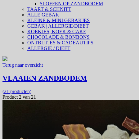
SLOFFEN OP ZANDBODEM
TAART & SCHNITT
ALLE GEBAK
KLEINE & MINI GEBAKJES
GEBAK | ALLERGIE/DIEET
KOEKJES, KOEK & CAKE
CHOCOLADE & BONBONS
ONTBIJTJES & CADEAUTIPS
ALLERGIE / DIEET
Terug naar overzicht
VLAAIEN ZANDBODEM
(21 producten)
Product 2 van 21