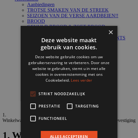
Aanbiedingen
TROTSE SMAKEN VAN DE STREEK
SEIZOEN VAN DE VERSE AARDBEIEN!!
BROOD
GEVULD BROOD & ZOET BROOD
×
ZACHTE BROODJES
DIVERSE HARDE BOLLEN & CROISSANTS
Deze website maakt
STOKBRODEN
gebruik van cookies.
SNACKS (warm/koud)
CRACKERS, ROGGEBROOD & OVERIG
Deze website gebruikt cookies om uw
VLAAIEN & SLOFFEN
gebruikerservaring te verbeteren. Door onze
TAART & SCHNITT
website te gebruiken, stemt u in met alle
ALLE GEBAK
cookies in overeenstemming met ons
KLEINE & MINI GEBAKJES
Cookiebeleid.
Lees verder
GEBAK | ALLERGIE/DIEET
KOEKJES, KOEK & CAKE
CHOCOLADE & BONBONS
STRIKT NOODZAKELIJK
ONTBIJTJES & CADEAUTIPS
ALLERGIE / DIEET
PRESTATIE
TARGETING
1.
2.
3.
4.
5.
6.
FUNCTIONEEL
Winkelwagen
Klantgegevens
Levering
Betaling
Overzicht
Bevestiging
1. Winkelwagen
ALLES ACCEPTEREN