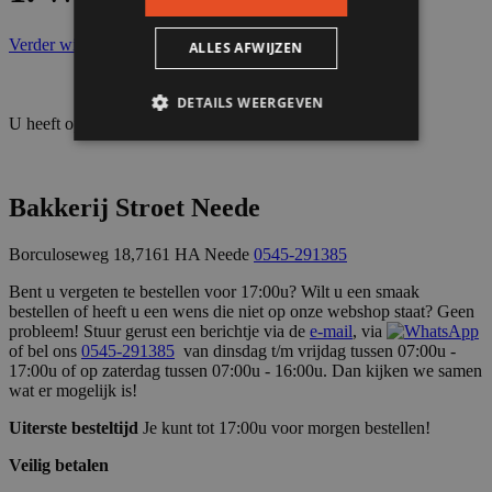
Verder winkelen
ALLES AFWIJZEN
DETAILS WEERGEVEN
U heeft op dit moment niets in uw winkelwagen.
Strikt noodzakelijk
Prestatie
Bakkerij Stroet Neede
Targeting
Functioneel
Borculoseweg 18,7161 HA Neede
0545-291385
Strikt noodzakelijke cookies maken de
kernfunctionaliteiten van de website mogelijk,
Bent u vergeten te bestellen voor 17:00u? Wilt u een smaak
zoals gebruikersaanmelding en accountbeheer.
De website kan niet goed worden gebruikt
bestellen of heeft u een wens die niet op onze webshop staat? Geen
zonder de strikt noodzakelijke cookies.
probleem! Stuur gerust een berichtje via de
e-mail
, via
of bel ons
0545-291385
van dinsdag t/m vrijdag tussen 07:00u -
Naam
Aanbieder / Domein
Vervaldatum
17:00u of op zaterdag tussen 07:00u - 16:00u. Dan kijken we samen
wat er mogelijk is!
ASP.NET_SessionId
Sessie
Microsoft
Corporation
www.bakkerijstroet.nl
Uiterste besteltijd
Je kunt tot 17:00u voor morgen bestellen!
Veilig betalen