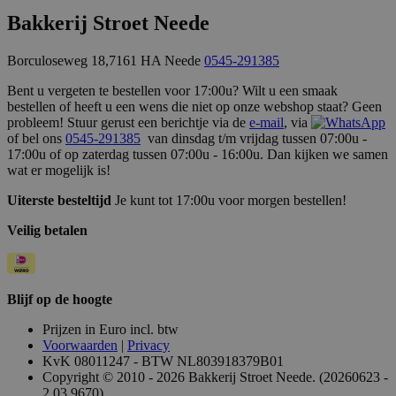
Bakkerij Stroet Neede
Borculoseweg 18,7161 HA Neede
0545-291385
Bent u vergeten te bestellen voor 17:00u? Wilt u een smaak
CookieScriptConsent
3 maanden
CookieScript
bestellen of heeft u een wens die niet op onze webshop staat? Geen
www.bakkerijstroet.nl
probleem! Stuur gerust een berichtje via de
e-mail
, via
of bel ons
0545-291385
van dinsdag t/m vrijdag tussen 07:00u -
17:00u of op zaterdag tussen 07:00u - 16:00u. Dan kijken we samen
wat er mogelijk is!
Uiterste besteltijd
Je kunt tot 17:00u voor morgen bestellen!
Veilig betalen
Blijf op de hoogte
Prijzen in Euro incl. btw
Voorwaarden
|
Privacy
KvK 08011247 - BTW NL803918379B01
Copyright © 2010 - 2026 Bakkerij Stroet Neede. (20260623 -
2.03.9670)