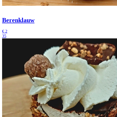
Berenklauw
€
2
35