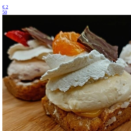
€
2
50