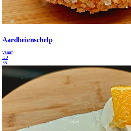
Aardbeienschelp
vanaf
€
2
55