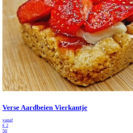
Verse Aardbeien Vierkantje
vanaf
€
2
50