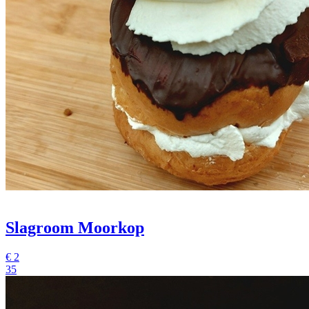
Slagroom Moorkop
€
2
35