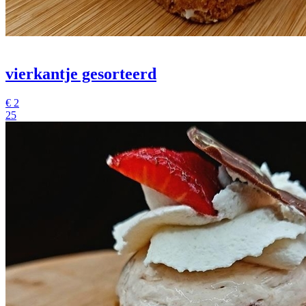
vierkantje gesorteerd
€
2
25