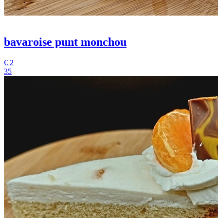
bavaroise punt monchou
€
2
35