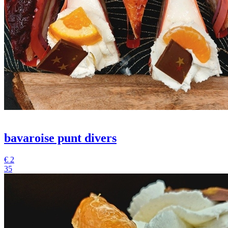
bavaroise punt divers
€
2
35