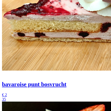
bavaroise punt bosvrucht
€
2
35