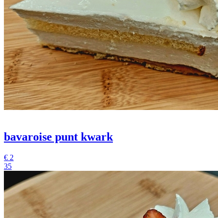
bavaroise punt kwark
€
2
35