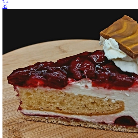
€
2
35