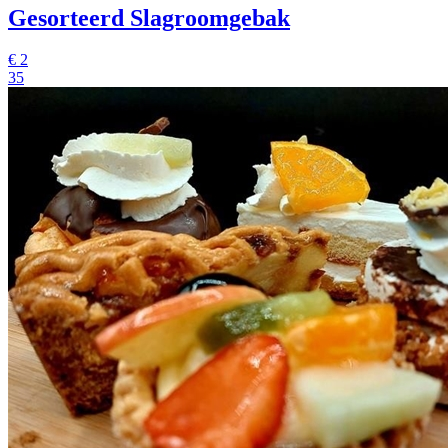
Gesorteerd Slagroomgebak
€
2
35