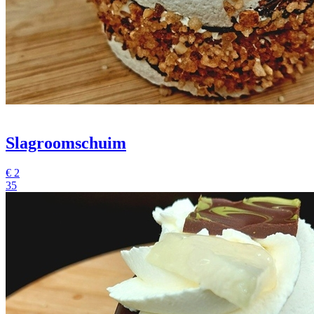
Slagroomschuim
€
2
35