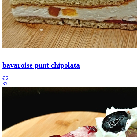
bavaroise punt chipolata
€
2
35