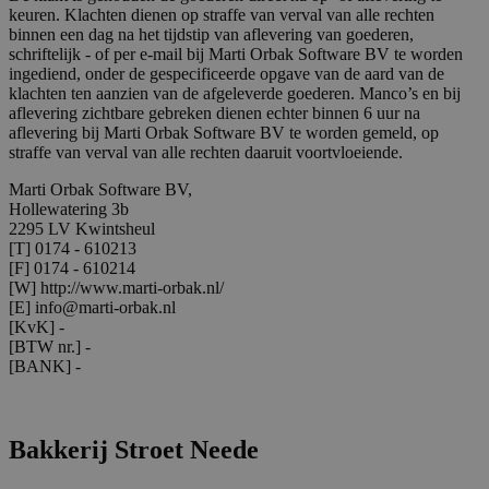
keuren. Klachten dienen op straffe van verval van alle rechten
binnen een dag na het tijdstip van aflevering van goederen,
schriftelijk - of per e-mail bij Marti Orbak Software BV te worden
ingediend, onder de gespecificeerde opgave van de aard van de
klachten ten aanzien van de afgeleverde goederen. Manco’s en bij
aflevering zichtbare gebreken dienen echter binnen 6 uur na
aflevering bij Marti Orbak Software BV te worden gemeld, op
straffe van verval van alle rechten daaruit voortvloeiende.
Marti Orbak Software BV,
Hollewatering 3b
2295 LV Kwintsheul
[T] 0174 - 610213
[F] 0174 - 610214
[W] http://www.marti-orbak.nl/
[E] info@marti-orbak.nl
[KvK] -
[BTW nr.] -
[BANK] -
Bakkerij Stroet Neede