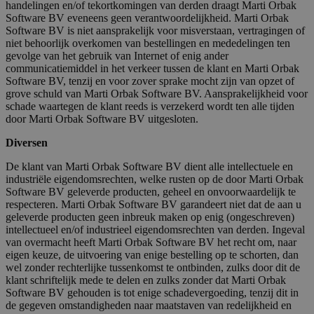
handelingen en/of tekortkomingen van derden draagt Marti Orbak
Software BV eveneens geen verantwoordelijkheid. Marti Orbak
CookieScriptConsent
3 maanden
Software BV is niet aansprakelijk voor misverstaan, vertragingen of
CookieScript
www.bakkerijstroet.nl
niet behoorlijk overkomen van bestellingen en mededelingen ten
gevolge van het gebruik van Internet of enig ander
communicatiemiddel in het verkeer tussen de klant en Marti Orbak
Software BV, tenzij en voor zover sprake mocht zijn van opzet of
grove schuld van Marti Orbak Software BV. Aansprakelijkheid voor
schade waartegen de klant reeds is verzekerd wordt ten alle tijden
door Marti Orbak Software BV uitgesloten.
Diversen
De klant van Marti Orbak Software BV dient alle intellectuele en
industriële eigendomsrechten, welke rusten op de door Marti Orbak
Software BV geleverde producten, geheel en onvoorwaardelijk te
respecteren. Marti Orbak Software BV garandeert niet dat de aan u
geleverde producten geen inbreuk maken op enig (ongeschreven)
intellectueel en/of industrieel eigendomsrechten van derden. Ingeval
van overmacht heeft Marti Orbak Software BV het recht om, naar
eigen keuze, de uitvoering van enige bestelling op te schorten, dan
wel zonder rechterlijke tussenkomst te ontbinden, zulks door dit de
klant schriftelijk mede te delen en zulks zonder dat Marti Orbak
Software BV gehouden is tot enige schadevergoeding, tenzij dit in
de gegeven omstandigheden naar maatstaven van redelijkheid en