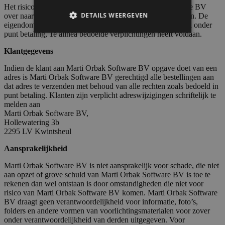
Het risico van het geleverde gaat van Marti Orbak Software BV
DETAILS WEERGEVEN
over naar de klant, zodra de aflevering heeft plaatsgevonden. De
eigendom gaat evenwel pas over, indien de klant aan al zijn onder
punt betaling, 1e alinea bedoelde verplichtingen heeft voldaan.
Klantgegevens
Strikt noodzakelijk
Prestatie
Targeting
Functioneel
Indien de klant aan Marti Orbak Software BV opgave doet van een
adres is Marti Orbak Software BV gerechtigd alle bestellingen aan
Strikt noodzakelijke cookies maken de
dat adres te verzenden met behoud van alle rechten zoals bedoeld in
kernfunctionaliteiten van de website mogelijk,
punt betaling. Klanten zijn verplicht adreswijzigingen schriftelijk te
zoals gebruikersaanmelding en accountbeheer.
melden aan
De website kan niet goed worden gebruikt
Marti Orbak Software BV,
zonder de strikt noodzakelijke cookies.
Hollewatering 3b
2295 LV Kwintsheul
Naam
Aanbieder / Domein
Vervaldatum
ASP.NET_SessionId
Sessie
Microsoft
Aansprakelijkheid
Corporation
www.bakkerijstroet.nl
Marti Orbak Software BV is niet aansprakelijk voor schade, die niet
aan opzet of grove schuld van Marti Orbak Software BV is toe te
rekenen dan wel ontstaan is door omstandigheden die niet voor
risico van Marti Orbak Software BV komen. Marti Orbak Software
BV draagt geen verantwoordelijkheid voor informatie, foto’s,
folders en andere vormen van voorlichtingsmaterialen voor zover
onder verantwoordelijkheid van derden uitgegeven. Voor