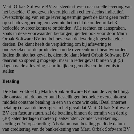
Marti Orbak Software BV zal steeds streven naar snelle levering van
het bestelde. Opgegeven levertijden zijn echter slechts indicatief.
Overschrijding van enige leveringstermijn geeft de klant geen recht
op schadevergoeding en evenmin het recht de onder artikel 3
bedoelde overeenkomst te ontbinden. Alle rechten en aanspraken,
zoals in deze voorwaarden bedongen, gelden ook voor door Marti
Orbak Software BV ten behoeve van de levering ingeschakelde
derden. De klant heeft de verplichting om bij aflevering te
onderzoeken of de producten aan de overeenkomst beantwoorden.
Indien dit niet het geval is, dient de klant Marti Orbak Software BV
daarvan zo spoedig mogelijk, maar in ieder geval binnen vijf (5)
dagen na de aflevering, schriftelijk en gemotiveerd in kennis te
stellen.
Betaling
De klant voldoet bij Marti Orbak Software BV aan de verplichting,
die ontstaat uit de onder punt bestellingen bedoelde overeenkomst,
middels contante betaling in een van onze winkels, iDeal (internet
betaling) of aan de bezorger. In het geval dat Marti Orbak Software
BV een factuur stuurt, zal de betaling binnen de termijn van dertig
(30) kalenderdagen moeten plaatsvinden, zonder verrekening,
korting en/of opschorting. Als datum van betaling geldt de datum
van creditering van de bankrekening van Marti Orbak Software BV.