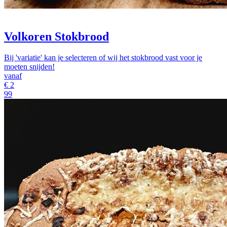
Volkoren Stokbrood
Bij 'variatie' kan je selecteren of wij het stokbrood vast voor je
moeten snijden!
vanaf
€
2
99