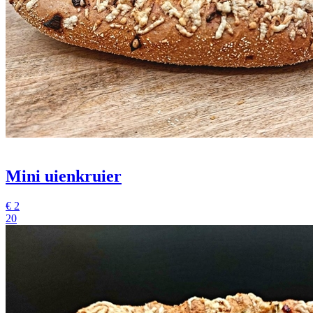
Mini uienkruier
€
2
20