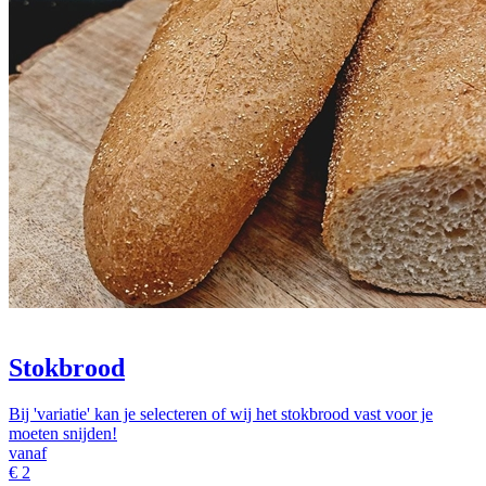
Stokbrood
Bij 'variatie' kan je selecteren of wij het stokbrood vast voor je
moeten snijden!
vanaf
€
2