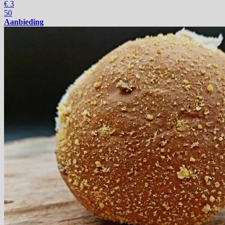
€
3
50
Aanbieding