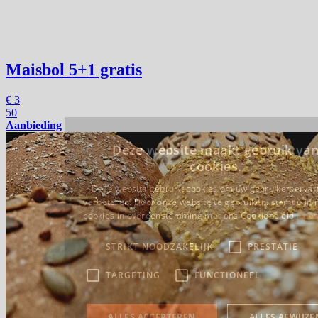
Maisbol
5+1 gratis
€
3
50
Aanbieding