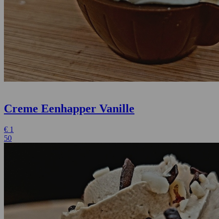
Creme Eenhapper Vanille
€
1
50