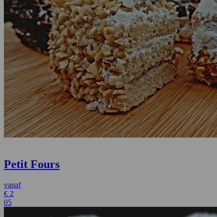
Petit Fours
vanaf
€
2
05