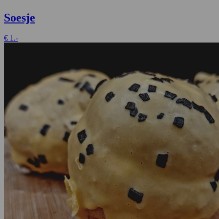
Soesje
€
1.-