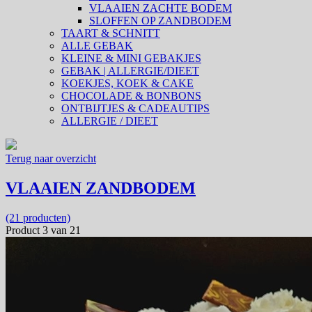
VLAAIEN ZACHTE BODEM
SLOFFEN OP ZANDBODEM
TAART & SCHNITT
ALLE GEBAK
KLEINE & MINI GEBAKJES
GEBAK | ALLERGIE/DIEET
KOEKJES, KOEK & CAKE
CHOCOLADE & BONBONS
ONTBIJTJES & CADEAUTIPS
ALLERGIE / DIEET
Terug naar overzicht
VLAAIEN ZANDBODEM
(21 producten)
Product 3 van 21