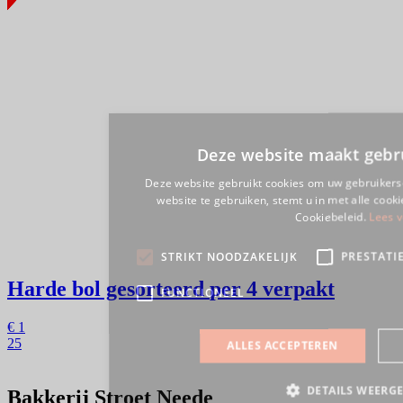
Harde bol gesorteerd
per 4 verpakt
€
1
25
Bakkerij Stroet Neede