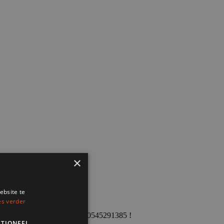
 de mail, of bel / app naar: 0545291385 !