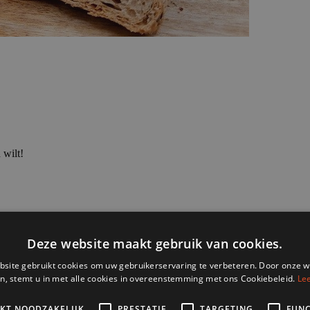
 wilt!
nze webshop staat? Geen probleem! Neem gerust contact met ons op via