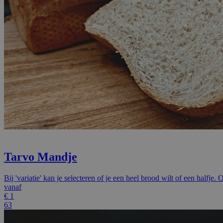
Tarvo Mandje
Bij 'variatie' kan je selecteren of je een heel brood wilt of een halfje
vanaf
€
1
63