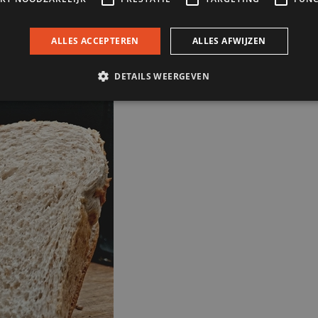
. Ollerwets ongesneden kan natuurlijk ook!