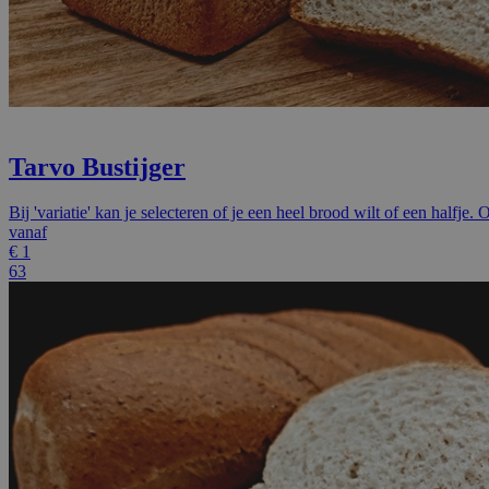
Tarvo Bustijger
Bij 'variatie' kan je selecteren of je een heel brood wilt of een halfje
vanaf
€
1
63