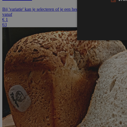
Bij 'variatie' kan je selecteren of je een heel brood wilt of een halfje
vanaf
€
1
63