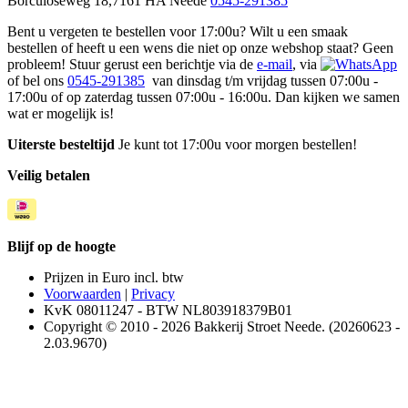
Borculoseweg 18,7161 HA Neede
0545-291385
Bent u vergeten te bestellen voor 17:00u? Wilt u een smaak
bestellen of heeft u een wens die niet op onze webshop staat? Geen
probleem! Stuur gerust een berichtje via de
e-mail
, via
of bel ons
0545-291385
van dinsdag t/m vrijdag tussen 07:00u -
17:00u of op zaterdag tussen 07:00u - 16:00u. Dan kijken we samen
wat er mogelijk is!
Uiterste besteltijd
Je kunt tot 17:00u voor morgen bestellen!
Veilig betalen
Blijf op de hoogte
Prijzen in Euro incl. btw
Voorwaarden
|
Privacy
KvK 08011247 - BTW NL803918379B01
Copyright © 2010 - 2026 Bakkerij Stroet Neede. (20260623 -
2.03.9670)