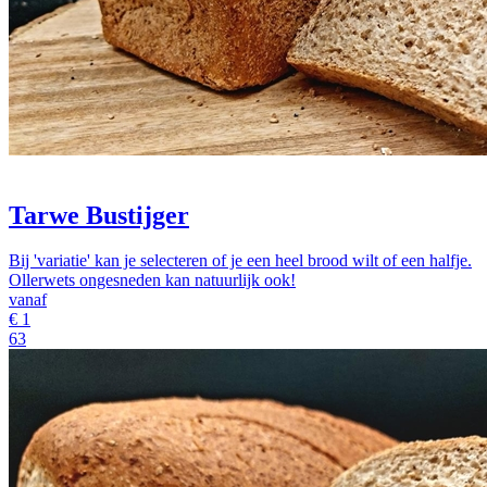
Tarwe Bustijger
Bij 'variatie' kan je selecteren of je een heel brood wilt of een halfje.
Ollerwets ongesneden kan natuurlijk ook!
vanaf
€
1
63