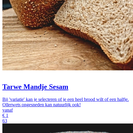
Tarwe Mandje Sesam
Bij 'variatie' kan je selecteren of je een heel brood wilt of een halfje.
Ollerwets ongesneden kan natuurlijk ook!
vanaf
€
1
63