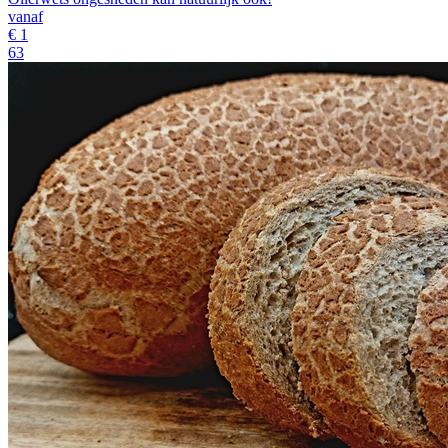
vanaf
€
1
63