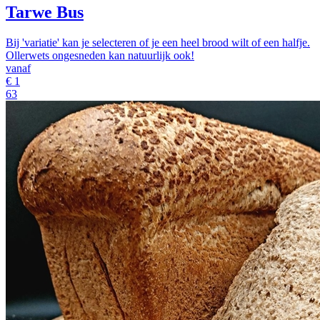
Tarwe Bus
Bij 'variatie' kan je selecteren of je een heel brood wilt of een halfje.
Ollerwets ongesneden kan natuurlijk ook!
vanaf
€
1
63