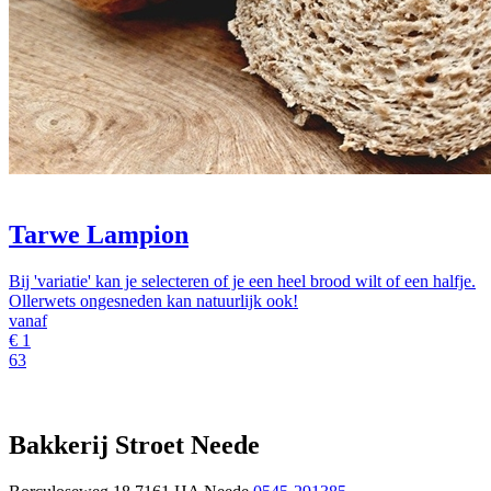
Tarwe Lampion
Bij 'variatie' kan je selecteren of je een heel brood wilt of een halfje.
Ollerwets ongesneden kan natuurlijk ook!
vanaf
€
1
63
Bakkerij Stroet Neede