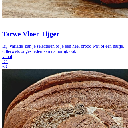
Tarwe Vloer Tijger
Bij 'variatie' kan je selecteren of je een heel brood wilt of een halfje.
Ollerwets ongesneden kan natuurlijk ook!
vanaf
€
1
63