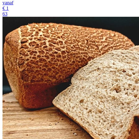
vanaf
€
1
63