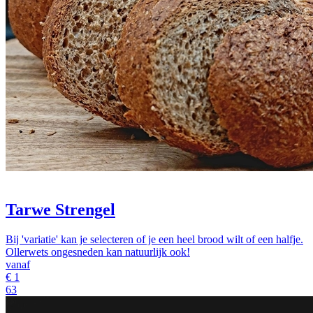
Tarwe Strengel
Bij 'variatie' kan je selecteren of je een heel brood wilt of een halfje.
Ollerwets ongesneden kan natuurlijk ook!
vanaf
€
1
63