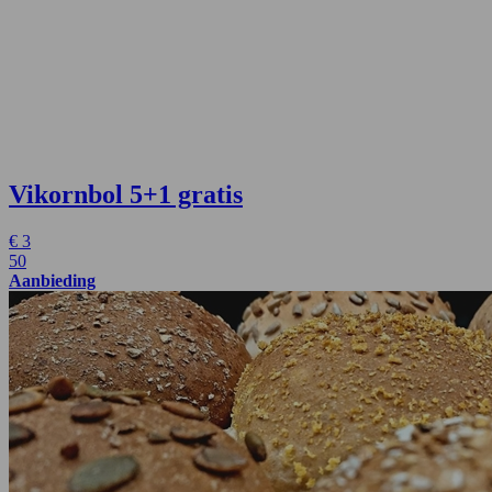
Vikornbol
5+1 gratis
€
3
50
Aanbieding