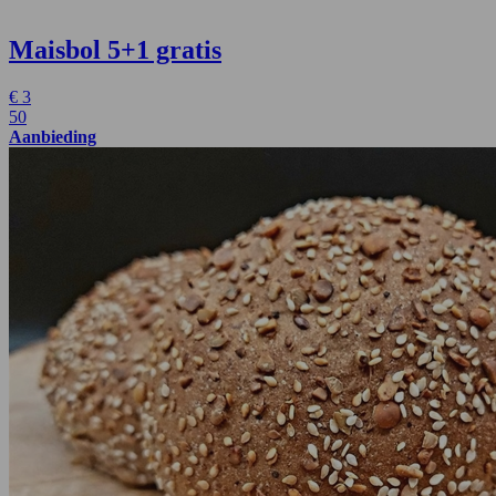
Maisbol
5+1 gratis
€
3
50
Aanbieding