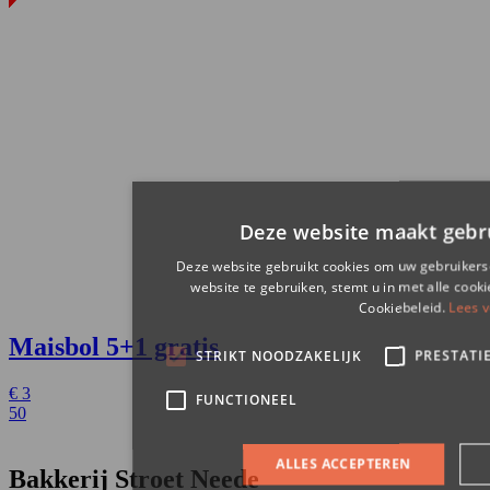
Maisbol
5+1 gratis
€
3
50
Bakkerij Stroet Neede