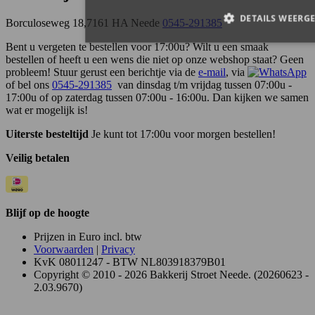
Borculoseweg 18,7161 HA Neede
0545-291385
Bent u vergeten te bestellen voor 17:00u? Wilt u een smaak
bestellen of heeft u een wens die niet op onze webshop staat? Geen
probleem! Stuur gerust een berichtje via de
e-mail
, via
of bel ons
0545-291385
van dinsdag t/m vrijdag tussen 07:00u -
17:00u of op zaterdag tussen 07:00u - 16:00u. Dan kijken we samen
wat er mogelijk is!
Uiterste besteltijd
Je kunt tot 17:00u voor morgen bestellen!
Veilig betalen
Blijf op de hoogte
Prijzen in Euro incl. btw
Voorwaarden
|
Privacy
KvK 08011247 - BTW NL803918379B01
Copyright © 2010 - 2026 Bakkerij Stroet Neede. (20260623 -
2.03.9670)