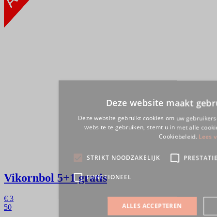
Vikornbol
5+1 gratis
€
3
50