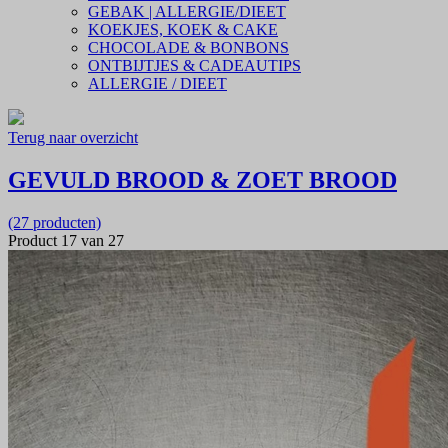
GEBAK | ALLERGIE/DIEET
KOEKJES, KOEK & CAKE
CHOCOLADE & BONBONS
ONTBIJTJES & CADEAUTIPS
ALLERGIE / DIEET
Terug naar overzicht
GEVULD BROOD & ZOET BROOD
(27 producten)
Product 17 van 27