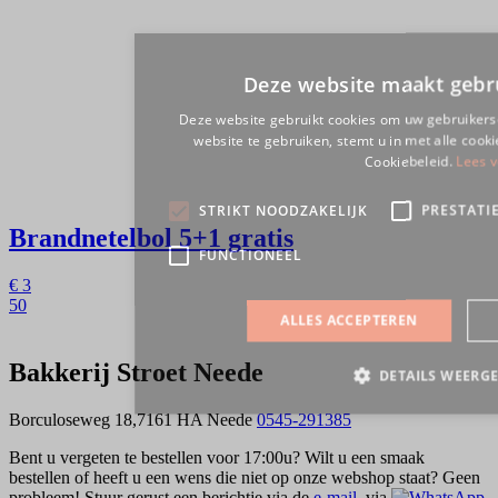
Brandnetelbol
5+1 gratis
€
3
50
Bakkerij Stroet Neede
Borculoseweg 18,7161 HA Neede
0545-291385
Bent u vergeten te bestellen voor 17:00u? Wilt u een smaak
bestellen of heeft u een wens die niet op onze webshop staat? Geen
probleem! Stuur gerust een berichtje via de
e-mail
, via